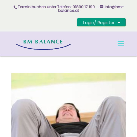
Skip
Termin buchen unter
Telefon: 01890 17 190
info@bm-
to
balance.at
content
Login/ Register