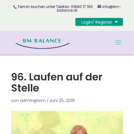
Skip
Termin buchen unter
Telefon: 01890 17 190
info@bm-
to
balance.at
content
Login/ Register
96. Laufen auf der
Stelle
von
admin@srm
|
Juni 25, 2019