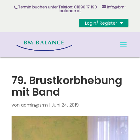
Skip
Termin buchen unter
Telefon: 01890 17 190
info@bm-
to
balance.at
content
Login/ Register
79. Brustkorbhebung
mit Band
von
admin@srm
|
Juni 24, 2019