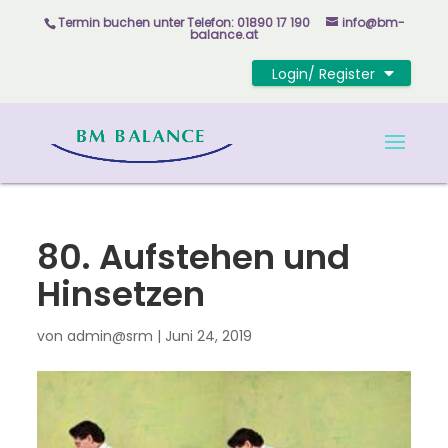
Skip
Termin buchen unter
Telefon: 01890 17 190
info@bm-
to
balance.at
content
Login/ Register
80. Aufstehen und
Hinsetzen
von
admin@srm
|
Juni 24, 2019