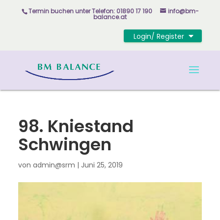
Skip
Termin buchen unter
Telefon: 01890 17 190
info@bm-
to
balance.at
content
Login/ Register
98. Kniestand
Schwingen
von
admin@srm
|
Juni 25, 2019