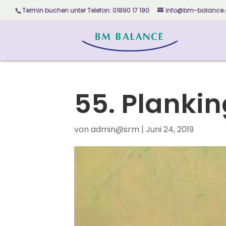
Skip
Termin buchen unter
Telefon: 01890 17 190
info@bm-balance.
to
content
55. Plankin
von
admin@srm
|
Juni 24, 2019