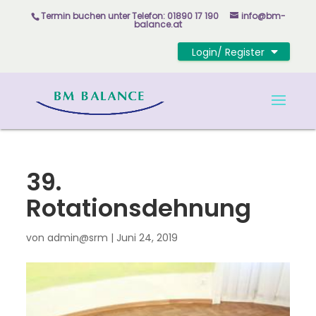
Skip
Termin buchen unter
Telefon: 01890 17 190
info@bm-
to
balance.at
content
Login/ Register
39.
Rotationsdehnung
von
admin@srm
|
Juni 24, 2019