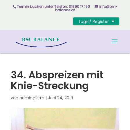
Skip
Termin buchen unter
Telefon: 01890 17 190
info@bm-
to
balance.at
content
Login/ Register
34. Abspreizen mit
Knie-Streckung
von
admin@srm
|
Juni 24, 2019