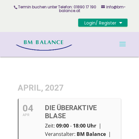
Skip
Termin buchen unter
Telefon: 01890 17 190
info@bm-
to
balance.at
content
Login/ Register
APRIL, 2027
04
DIE ÜBERAKTIVE
BLASE
APR
Zeit:
09:00
-
18:00
Uhr
|
Veranstalter:
BM Balance
|