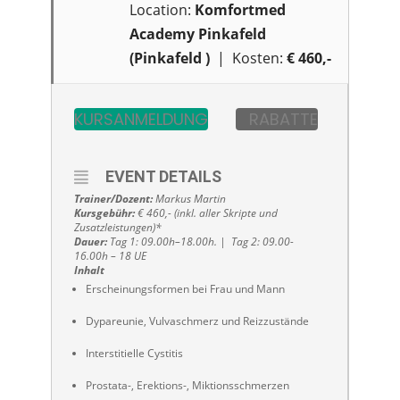
Location:
Komfortmed
Academy Pinkafeld
(Pinkafeld )
| Kosten:
€ 460,-
KURSANMELDUNG
RABATTE
EVENT DETAILS
Trainer/Dozent:
Markus Martin
Kursgebühr:
€ 460,- (inkl. aller Skripte und
Zusatzleistungen)*
Dauer:
Tag 1: 09.00h–18.00h. | Tag 2: 09.00-
16.00h – 18 UE
Inhalt
Erscheinungsformen bei Frau und Mann
Dypareunie, Vulvaschmerz und Reizzustände
Interstitielle Cystitis
Prostata-, Erektions-, Miktionsschmerzen