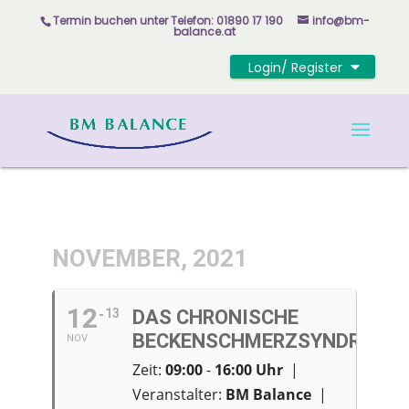
Skip
Termin buchen unter
Telefon: 01890 17 190
info@bm-
to
balance.at
content
Login/ Register
NOVEMBER, 2021
12
13
DAS CHRONISCHE
BECKENSCHMERZSYNDROM
NOV
Zeit:
09:00
-
16:00
Uhr
|
Veranstalter:
BM Balance
|