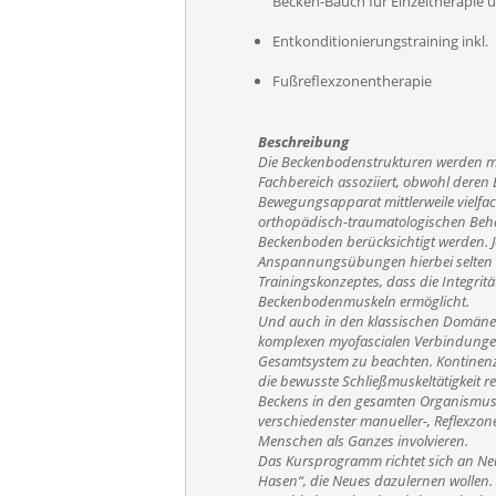
Becken-Bauch für Einzeltherapie 
Entkonditionierungstraining inkl.
Fußreflexzonentherapie
Beschreibung
Die Beckenbodenstrukturen werden me
Fachbereich assoziiert, obwohl deren
Bewegungsapparat mittlerweile vielfach 
orthopädisch-traumatologischen Beh
Beckenboden berücksichtigt werden. J
Anspannungsübungen hierbei selten h
Trainingskonzeptes, dass die Integritä
Beckenbodenmuskeln ermöglicht.
Und auch in den klassischen Domänen
komplexen myofascialen Verbindunge
Gesamtsystem zu beachten. Kontinenz
die bewusste Schließmuskeltätigkeit r
Beckens in den gesamten Organismus
verschiedenster manueller-, Reflexzon
Menschen als Ganzes involvieren.
Das Kursprogramm richtet sich an Neu
Hasen“, die Neues dazulernen wollen.