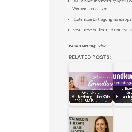
BM Balance-Internetzugang zu Fach
Werbematerial uvm.
Kostenlose Eintragung ins europä
Kostenlose hotline und Unterstüt
Voraussetzung:
keine
RELATED POSTS:
Erläu
Grundkurs
Gr
Beckenintegration Köln
Beckenint
2026: BM Balance…