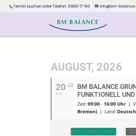
Skip
Termin buchen unter
Telefon: 01890 17 190
info@bm-balance.
to
content
AUGUST, 2026
20
22
BM BALANCE GRUN
FUNKTIONELL UND
AUG
Zeit:
09:00
-
16:00
Uhr
| Ve
Bremen)
| Land:
Deutsch
KURSANMELDUNG
R