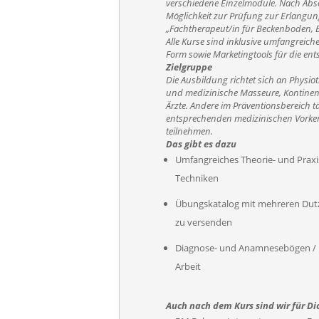
verschiedene Einzelmodule. Nach Abso
Möglichkeit zur Prüfung zur Erlangung
„Fachtherapeut/in für Beckenboden, Bl
Alle Kurse sind inklusive umfangreiche
Form sowie Marketingtools für die en
Zielgruppe
Die Ausbildung richtet sich an Physio
und medizinische Masseure, Kontinen
Ärzte. Andere im Präventionsbereich 
entsprechenden medizinischen Vorken
teilnehmen.
Das gibt es dazu
Umfangreiches Theorie- und Praxis
Techniken
Übungskatalog mit mehreren Dutz
zu versenden
Diagnose- und Anamnesebögen / Pa
Arbeit
Auch nach dem Kurs sind wir für Di