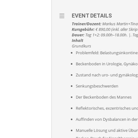
EVENT DETAILS
Trainer/Dozent:
Markus Martin+Tina
Kursgebühr:
€ 890,00 (inkl. aller Skr
Dauer:
Tag 1+2: 09.00h–18.00h. |. Ta
Inhalt
Grundkurs
Problemfeld: Belastungsinkontine
Beckenboden in Urologie, Gynäkol
Zustand nach uro- und gynäkolog
Senkungsbeschwerden
Der Beckenboden des Mannes
Reflektorisches, exzentrisches un
Auffinden von Dysbalancen in der
Manuelle Lösung und aktive Übun