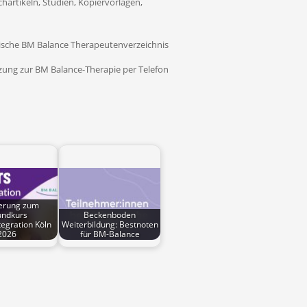
artikeln, Studien, Kopiervorlagen,
ische BM Balance Therapeutenverzeichnis
zung zur BM Balance-Therapie per Telefon
terung zum
undkurs
Beckenboden
egration Köln
Weiterbildung: Bestnoten
2026
für BM-Balance