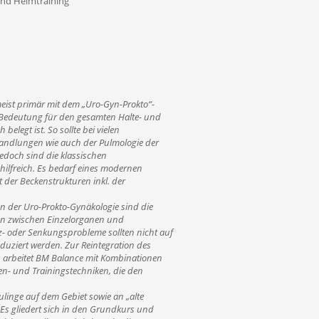
und Heimtraining
ist primär mit dem „Uro-Gyn-Prokto“-
 Bedeutung für den gesamten Halte- und
belegt ist. So sollte bei vielen
andlungen wie auch der Pulmologie der
edoch sind die klassischen
ilfreich. Es bedarf eines modernen
t der Beckenstrukturen inkl. der
 der Uro-Prokto-Gynäkologie sind die
n zwischen Einzelorganen und
- oder Senkungsprobleme sollten nicht auf
eduziert werden. Zur Reintegration des
 arbeitet BM Balance mit Kombinationen
en- und Trainingstechniken, die den
linge auf dem Gebiet sowie an „alte
 Es gliedert sich in den Grundkurs und