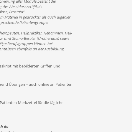
lvierung aller Module besteht die
 des Abschlusszertifikats
ase, Prostata“.
m Material in gedruckter als auch digitaler
tsprechende Patientengruppe.
therapeuten, Heilpraktiker, Hebammen, Heil-
z- und Stoma-Berater (Urotherapie) sowie
tätige Berufsgruppen können bei
ntnissen ebenfalls an der Ausbildung
skript mit bebilderten Griffen und
end Übungen – auch online an Patienten
tienten-Merkzettel für die tägliche
ch da