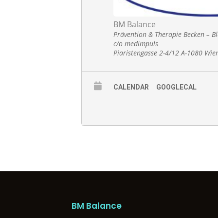
BM Balance
Prävention & Therapie Becken – Bl
c/o medimpuls
Piaristengasse 2-4/12 A-1080 Wie
CALENDAR
GOOGLECAL
BM Balance