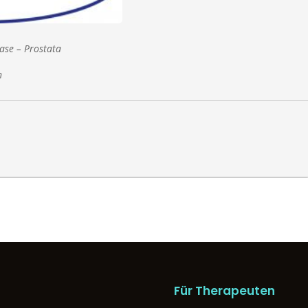
ase – Prostata
n
Für Therapeuten