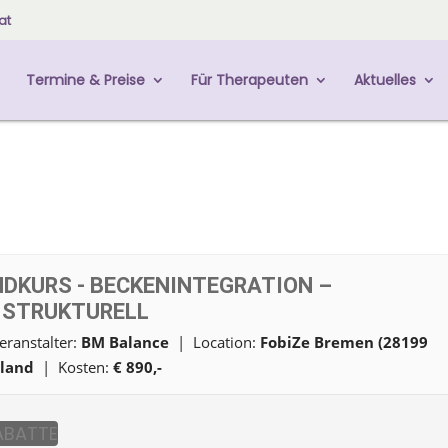
at
Termine & Preise
Für Therapeuten
Aktuelles
DKURS - BECKENINTEGRATION –
 STRUKTURELL
ranstalter:
BM Balance
| Location:
FobiZe Bremen (28199
land
| Kosten:
€ 890,-
ABATTE