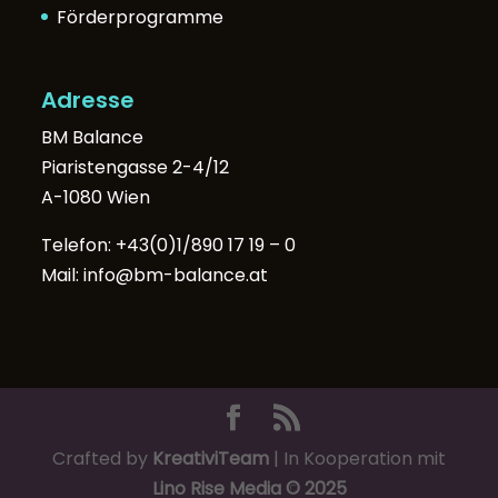
Förderprogramme
Adresse
BM Balance
Piaristengasse 2-4/12
A-1080 Wien
Telefon:
+43(0)1/890 17 19 – 0
Mail:
info@bm-balance.at
Crafted by
KreativiTeam
| In Kooperation mit
Lino Rise Media © 2025