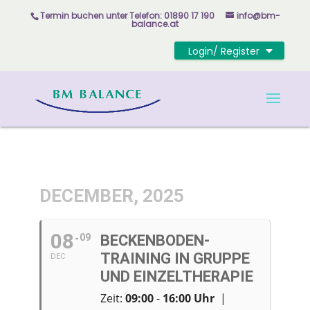
Skip
Termin buchen unter
Telefon: 01890 17 190
info@bm-
to
balance.at
content
Login/ Register
DECEMBER, 2025
08
09
BECKENBODEN-
TRAINING IN GRUPPE
DEC
UND EINZELTHERAPIE
Zeit:
09:00
-
16:00
Uhr
|