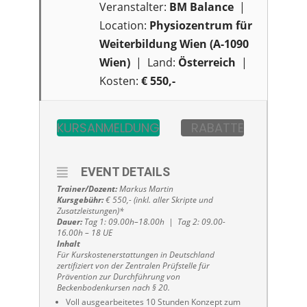
Veranstalter:
BM Balance
|
Location:
Physiozentrum für
Weiterbildung Wien (A-1090
Wien)
| Land:
Österreich
|
Kosten:
€ 550,-
KURSANMELDUNG
RABATTE
EVENT DETAILS
Trainer/Dozent:
Markus Martin
Kursgebühr:
€ 550,- (inkl. aller Skripte und
Zusatzleistungen)*
Dauer:
Tag 1: 09.00h–18.00h | Tag 2: 09.00-
16.00h – 18 UE
Inhalt
Für Kurskostenerstattungen in Deutschland
zertifiziert von der Zentralen Prüfstelle für
Prävention zur Durchführung von
Beckenbodenkursen nach § 20.
Voll ausgearbeitetes 10 Stunden Konzept zum