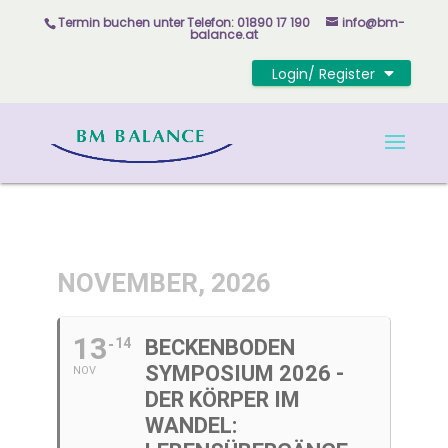
Skip
Termin buchen unter
Telefon: 01890 17 190
info@bm-
to
balance.at
content
Login/ Register
NOVEMBER, 2026
13
14
BECKENBODEN
SYMPOSIUM 2026 -
NOV
DER KÖRPER IM
WANDEL: