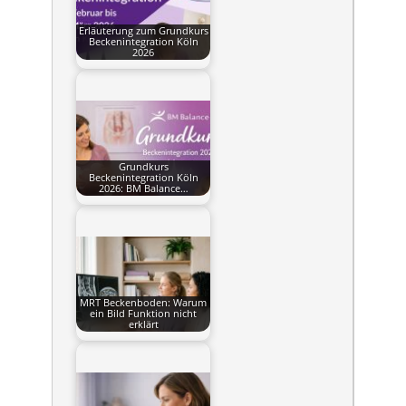
Erläuterung zum Grundkurs
Beckenintegration Köln
2026
Grundkurs
Beckenintegration Köln
2026: BM Balance…
MRT Beckenboden: Warum
ein Bild Funktion nicht
erklärt