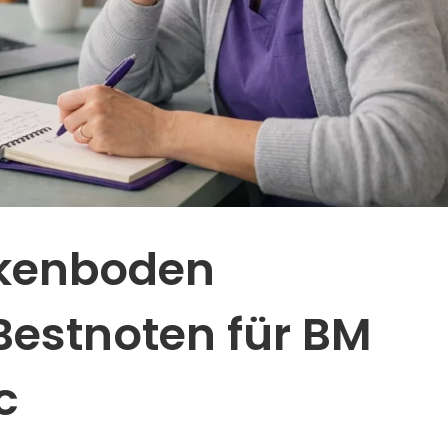
kenboden
 Bestnoten für BM
c