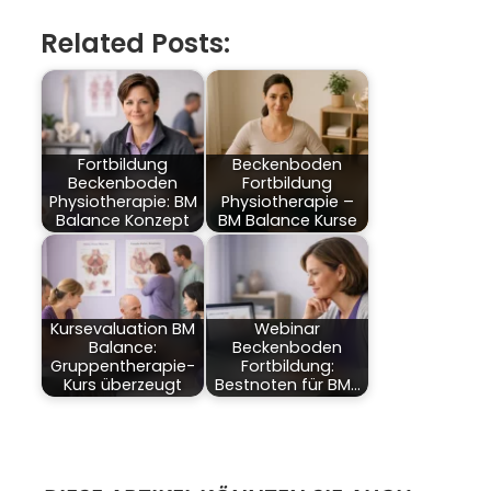
Related Posts:
Fortbildung
Beckenboden
Beckenboden
Fortbildung
Physiotherapie: BM
Physiotherapie –
Balance Konzept
BM Balance Kurse
Kursevaluation BM
Webinar
Balance:
Beckenboden
Gruppentherapie-
Fortbildung:
Kurs überzeugt
Bestnoten für BM…