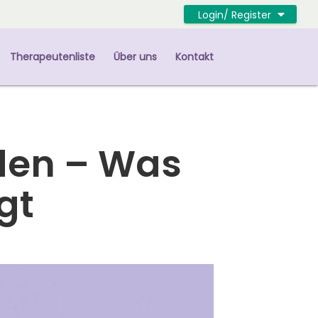
Login/ Register
Therapeutenliste
Über uns
Kontakt
den – Was
gt