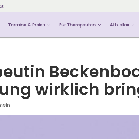
at
Termine & Preise
Für Therapeuten
Aktuelles
peutin Beckenbo
ung wirklich brin
mein