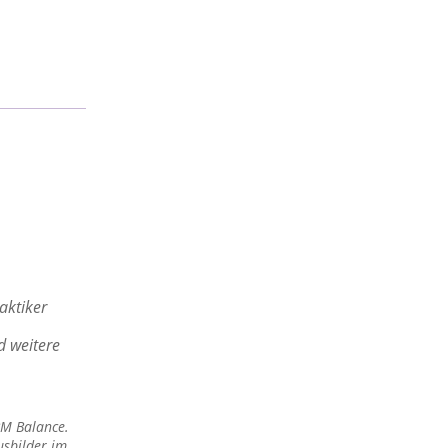
aktiker
d weitere
BM Balance.
usbilder im