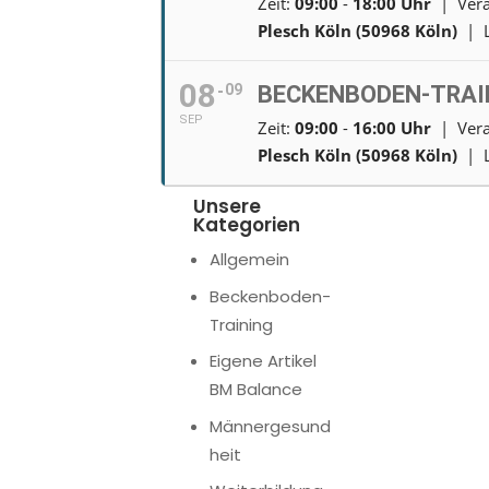
Zeit:
09:00
-
18:00
Uhr
| Vera
Plesch Köln (50968 Köln)
| L
08
09
BECKENBODEN-TRAIN
SEP
Zeit:
09:00
-
16:00
Uhr
| Vera
Plesch Köln (50968 Köln)
| L
Unsere
Kategorien
Allgemein
Beckenboden-
Training
Eigene Artikel
BM Balance
Männergesund
heit