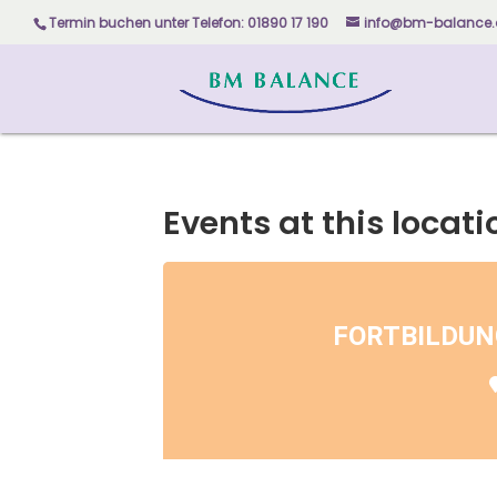
Skip
Termin buchen unter
Telefon: 01890 17 190
info@bm-balance.
to
content
Events at this locati
FORTBILDUN