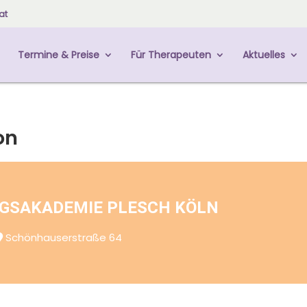
at
Termine & Preise
Für Therapeuten
Aktuelles
on
GSAKADEMIE PLESCH KÖLN
Schönhauserstraße 64