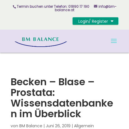
Skip to content
Termin buchen unter
Telefon: 01890 17 190
info@bm-
balance.at
Login/ Register
Becken – Blase –
Prostata:
Wissensdatenbanke
n im Überblick
von
BM Balance
|
Juni 26, 2019
|
Allgemein